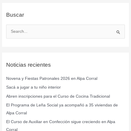
Buscar
B
u
s
c
Noticias recientes
a
r
Novena y Fiestas Patronales 2026 en Alpa Corral
p
Sacá a jugar a tu niño interior
o
r
Abren inscripciones para el Curso de Cocina Tradicional
:
El Programa de Leña Social ya acompañó a 35 viviendas de
Alpa Corral
El Curso de Auxiliar en Confección sigue creciendo en Alpa
Corral