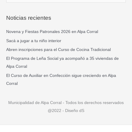
u
s
Noticias recientes
c
a
Novena y Fiestas Patronales 2026 en Alpa Corral
r
Sacá a jugar a tu niño interior
p
Abren inscripciones para el Curso de Cocina Tradicional
o
El Programa de Leña Social ya acompañó a 35 viviendas de
r
Alpa Corral
:
El Curso de Auxiliar en Confección sigue creciendo en Alpa
Corral
Municipalidad de Alpa Corral - Todos los derechos reservados
@2022 - Diseño dS