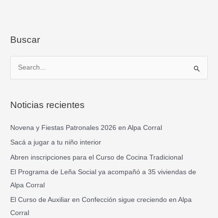
Buscar
B
u
s
Noticias recientes
c
a
Novena y Fiestas Patronales 2026 en Alpa Corral
r
Sacá a jugar a tu niño interior
p
Abren inscripciones para el Curso de Cocina Tradicional
o
El Programa de Leña Social ya acompañó a 35 viviendas de
r
Alpa Corral
:
El Curso de Auxiliar en Confección sigue creciendo en Alpa
Corral