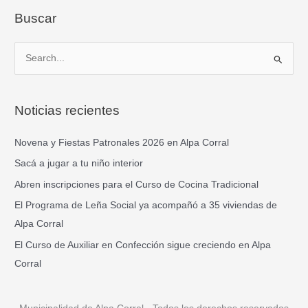
Buscar
B
u
s
Noticias recientes
c
a
Novena y Fiestas Patronales 2026 en Alpa Corral
r
Sacá a jugar a tu niño interior
p
Abren inscripciones para el Curso de Cocina Tradicional
o
El Programa de Leña Social ya acompañó a 35 viviendas de
r
Alpa Corral
:
El Curso de Auxiliar en Confección sigue creciendo en Alpa
Corral