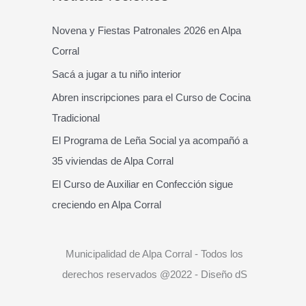
c
a
Novena y Fiestas Patronales 2026 en Alpa
r
Corral
p
Sacá a jugar a tu niño interior
o
Abren inscripciones para el Curso de Cocina
r
Tradicional
:
El Programa de Leña Social ya acompañó a
35 viviendas de Alpa Corral
El Curso de Auxiliar en Confección sigue
creciendo en Alpa Corral
Municipalidad de Alpa Corral - Todos los
derechos reservados @2022 - Diseño dS