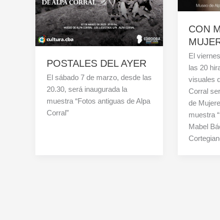
CON M
MUJE
El vierne
POSTALES DEL AYER
las 20 hir
El sábado 7 de marzo, desde las
visuales 
20.30, será inaugurada la
Corral se
muestra “Fotos antiguas de Alpa
de Mujere
Corral”
muestra “
Mabel Bá
Cortegian