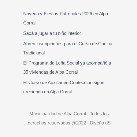
c
a
Novena y Fiestas Patronales 2026 en Alpa
r
Corral
p
Sacá a jugar a tu niño interior
o
Abren inscripciones para el Curso de Cocina
r
Tradicional
:
El Programa de Leña Social ya acompañó a
35 viviendas de Alpa Corral
El Curso de Auxiliar en Confección sigue
creciendo en Alpa Corral
Municipalidad de Alpa Corral - Todos los
derechos reservados @2022 - Diseño dS