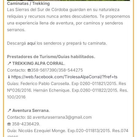
Caminatas / Trekking
Las Sierras del Sur de Córdoba guardan en su naturaleza
reliquias y recursos nunca antes descubiertos. Te proponemos
una experiencia llena de aventura, por caminos y senderos
serranos.
Descargá
aquí
los senderos y prepará tu caminata.
Prestadores de Turismo/Guías habilitados.
📍 TREKKING ALPA CORRAL
.
Contacto: ☎️358-5617390/358-544275
📱https://web.facebook.com/TirolesaAlpaCorral/?fref=ts
Guías: Federico Pablo Carosella. Exp 0260-011821/2015. Res
Nº026/2016. Hernán Echenique. Exp.0260-011822/2015. Res.
100/2016
📍 Aventura Serrana
.
Contacto: 📧 aventuraserrana3@gmail.com
☎️ 358-4236429.
Guía: Nicolás Ezequiel Monge. Exp.020-011813/2015. Res.074