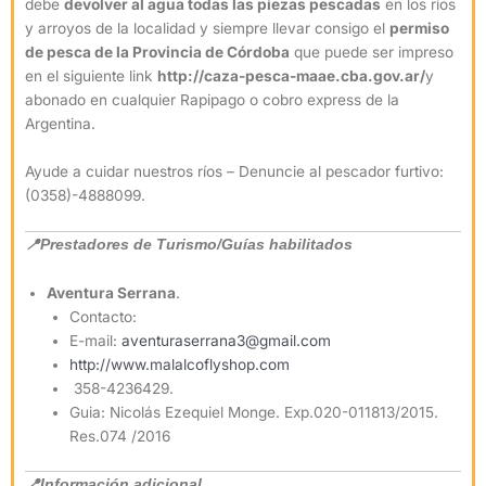
debe
devolver al agua todas las piezas pescadas
en los ríos
y arroyos de la localidad y siempre llevar consigo el
permiso
de pesca de la Provincia de Córdoba
que puede ser impreso
en el siguiente link
http://caza-pesca-maae.cba.gov.ar/
y
abonado en cualquier Rapipago o cobro express de la
Argentina.
Ayude a cuidar nuestros ríos – Denuncie al pescador furtivo:
(0358)-4888099.
📍Prestadores de Turismo/Guías habilitados
Aventura Serrana
.
Contacto:
E-mail:
aventuraserrana3@gmail.com
http://www.malalcoflyshop.com
358-4236429.
Guia: Nicolás Ezequiel Monge. Exp.020-011813/2015.
Res.074 /2016
📍Información adicional