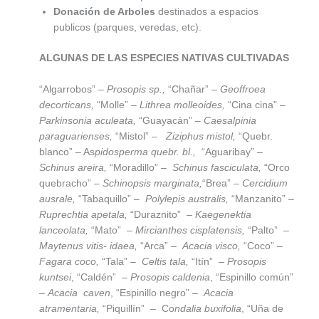
Donación de Arboles
destinados a espacios
publicos (parques, veredas, etc).
ALGUNAS DE LAS ESPECIES NATIVAS CULTIVADAS
“Algarrobos” –
Prosopis sp.,
“Chañar” –
Geoffroea
decorticans,
“Molle” –
Lithrea molleoides,
“Cina cina” –
Parkinsonia aculeata,
“Guayacán” –
Caesalpinia
paraguarienses,
“Mistol” –
Ziziphus mistol,
“Quebr.
blanco” – As
pidosperma quebr. bl.,
“Aguaribay” –
Schinus areira,
“Moradillo” –
Schinus fasciculata,
“Orco
quebracho” –
Schinopsis marginata,
“Brea” –
Cercidium
ausrale,
“Tabaquillo” –
Polylepis australis,
“Manzanito” –
Ruprechtia apetala,
“Duraznito” –
Kaegenektia
lanceolata,
“Mato” –
Mircianthes cisplatensis,
“Palto” –
Maytenus vitis- idaea,
“Arca” –
Acacia visco,
“Coco” –
Fagara coco,
“Tala” –
Celtis tala,
“Itín” –
Prosopis
kuntsei
, “Caldén” –
Prosopis caldenia
, “Espinillo común”
–
Acacia caven
, “Espinillo negro” –
Acacia
atramentaria,
“Piquillín” – Co
ndalia buxifolia
, “Uña de