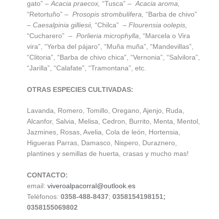
gato” –
Acacia praecox,
“Tusca” –
Acacia aroma,
“Retortuño” –
Prosopis strombulifera,
“Barba de chivo”
–
Caesalpinia gilliesii,
“Chilca” –
Flourensia oolepis,
“Cucharero” –
Porlieria microphylla
, “Marcela o Vira
vira”, “Yerba del pájaro”, “Muña muña”, “Mandevillas”,
“Clitoria”, “Barba de chivo chica”, “Vernonia”, “Salvilora”,
“Jarilla”, “Calafate”, “Tramontana”, etc.
OTRAS ESPECIES CULTIVADAS:
Lavanda, Romero, Tomillo, Oregano, Ajenjo, Ruda,
Alcanfor, Salvia, Melisa, Cedron, Burrito, Menta, Mentol,
Jazmines, Rosas, Avelia, Cola de león, Hortensia,
Higueras Parras, Damasco, Nispero, Duraznero,
plantines y semillas de huerta, crasas y mucho mas!
CONTACTO:
email:
viveroalpacorral@outlook.es
Teléfonos:
0358-
488-8437
;
0358154198151;
0358155069802