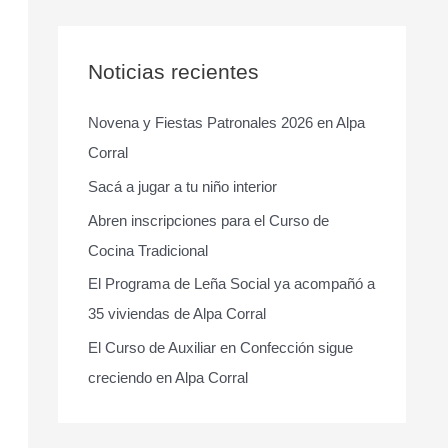
s
c
a
Noticias recientes
r
Novena y Fiestas Patronales 2026 en Alpa
p
Corral
o
r
Sacá a jugar a tu niño interior
:
Abren inscripciones para el Curso de
Cocina Tradicional
El Programa de Leña Social ya acompañó a
35 viviendas de Alpa Corral
El Curso de Auxiliar en Confección sigue
creciendo en Alpa Corral