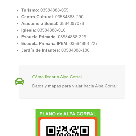
Turismo
: 03584888-055
Centro Cultural
: 03584888-290
Asistencia Social:
3584397078
Iglesia
: 03584888-016
Escuela Primaria
: 03584888-225
Escuela Primaria IPEM
: 03584888-227
Jardín de Infantes
: 03584888-188
Cómo llegar a Alpa Corral
Datos y mapas para viajar hacia Alpa Corral