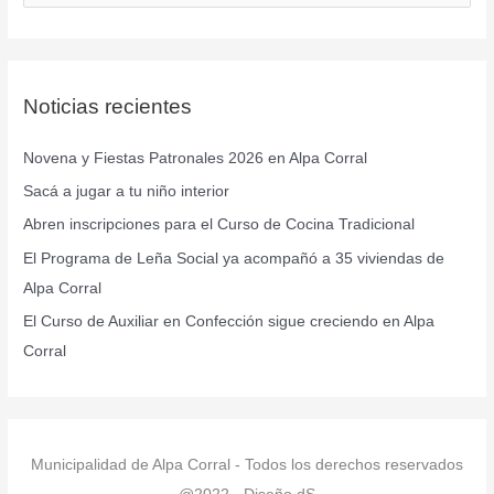
u
s
c
Noticias recientes
a
r
Novena y Fiestas Patronales 2026 en Alpa Corral
p
Sacá a jugar a tu niño interior
o
r
Abren inscripciones para el Curso de Cocina Tradicional
:
El Programa de Leña Social ya acompañó a 35 viviendas de
Alpa Corral
El Curso de Auxiliar en Confección sigue creciendo en Alpa
Corral
Municipalidad de Alpa Corral - Todos los derechos reservados