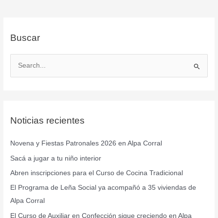
Buscar
B
u
s
c
Noticias recientes
a
r
Novena y Fiestas Patronales 2026 en Alpa Corral
p
Sacá a jugar a tu niño interior
o
r
Abren inscripciones para el Curso de Cocina Tradicional
:
El Programa de Leña Social ya acompañó a 35 viviendas de
Alpa Corral
El Curso de Auxiliar en Confección sigue creciendo en Alpa