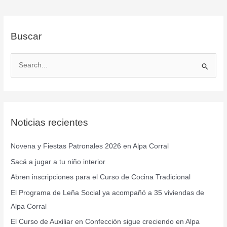
Buscar
B
u
s
c
Noticias recientes
a
r
Novena y Fiestas Patronales 2026 en Alpa Corral
p
Sacá a jugar a tu niño interior
o
r
Abren inscripciones para el Curso de Cocina Tradicional
:
El Programa de Leña Social ya acompañó a 35 viviendas de
Alpa Corral
El Curso de Auxiliar en Confección sigue creciendo en Alpa