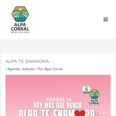
Ir
al
contenido
ALPA TE ENAMORA
/
Agenda
,
noticias
/ Por
Alpa Corral