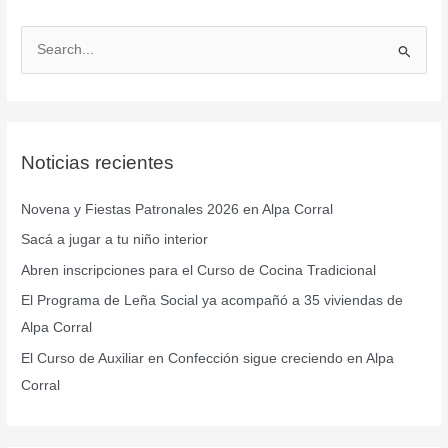
B
u
s
c
Noticias recientes
a
r
Novena y Fiestas Patronales 2026 en Alpa Corral
p
Sacá a jugar a tu niño interior
o
r
Abren inscripciones para el Curso de Cocina Tradicional
:
El Programa de Leña Social ya acompañó a 35 viviendas de
Alpa Corral
El Curso de Auxiliar en Confección sigue creciendo en Alpa
Corral