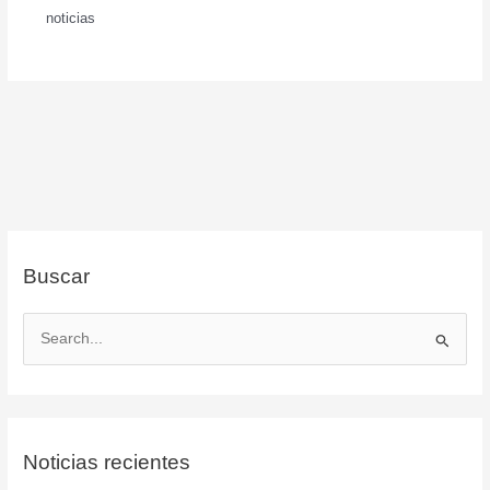
noticias
Buscar
B
u
s
c
Noticias recientes
a