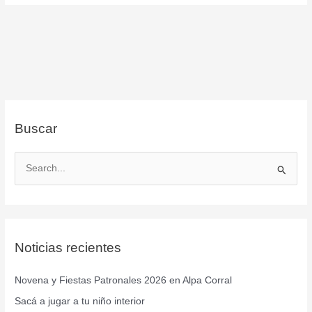
Buscar
B
u
s
c
Noticias recientes
a
r
Novena y Fiestas Patronales 2026 en Alpa Corral
p
Sacá a jugar a tu niño interior
o