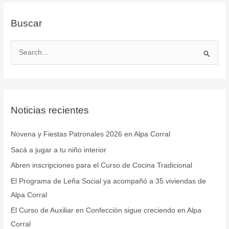
Buscar
B
u
s
c
Noticias recientes
a
r
Novena y Fiestas Patronales 2026 en Alpa Corral
p
Sacá a jugar a tu niño interior
o
r
Abren inscripciones para el Curso de Cocina Tradicional
:
El Programa de Leña Social ya acompañó a 35 viviendas de
Alpa Corral
El Curso de Auxiliar en Confección sigue creciendo en Alpa
Corral