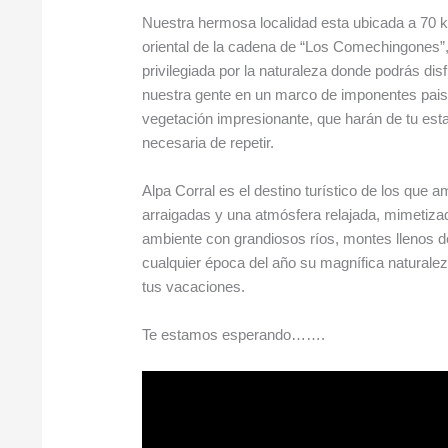
Nuestra hermosa localidad esta ubicada a 70 km
oriental de la cadena de “Los Comechingones”,
privilegiada por la naturaleza donde podrás disfr
nuestra gente en un marco de imponentes paisa
vegetación impresionante, que harán de tu estad
necesaria de repetir.
Alpa Corral es el destino turístico de los que 
arraigadas y una atmósfera relajada, mimetiza
ambiente con grandiosos ríos, montes llenos d
cualquier época del año su magnífica naturalez
tus vacaciones.
Te estamos esperando…….