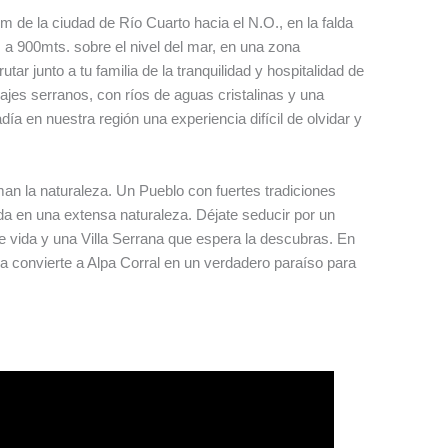
 de la ciudad de Río Cuarto hacia el N.O., en la falda
 a 900mts. sobre el nivel del mar, en una zona
utar junto a tu familia de la tranquilidad y hospitalidad de
jes serranos, con ríos de aguas cristalinas y una
ía en nuestra región una experiencia difícil de olvidar y
aman la naturaleza. Un Pueblo con fuertes tradiciones
da en una extensa naturaleza. Déjate seducir por un
e vida y una Villa Serrana que espera la descubras. En
a convierte a Alpa Corral en un verdadero paraíso para