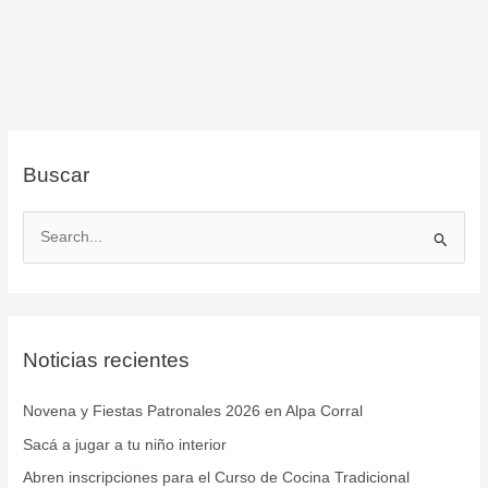
Buscar
B
u
s
c
Noticias recientes
a
r
Novena y Fiestas Patronales 2026 en Alpa Corral
p
Sacá a jugar a tu niño interior
o
r
Abren inscripciones para el Curso de Cocina Tradicional