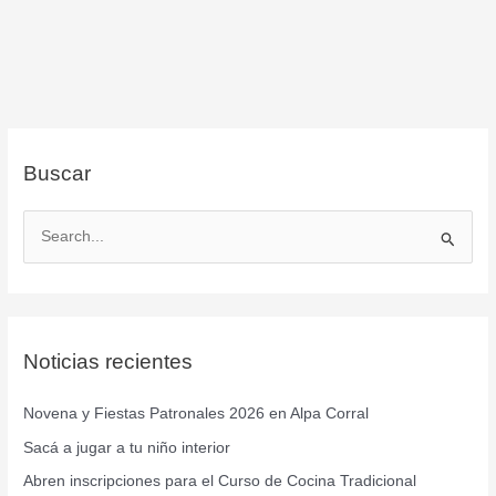
Buscar
B
u
s
c
Noticias recientes
a
r
Novena y Fiestas Patronales 2026 en Alpa Corral
p
Sacá a jugar a tu niño interior
o
r
Abren inscripciones para el Curso de Cocina Tradicional