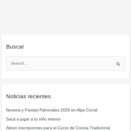
Buscar
B
u
s
c
Noticias recientes
a
r
Novena y Fiestas Patronales 2026 en Alpa Corral
p
Sacá a jugar a tu niño interior
o
r
Abren inscripciones para el Curso de Cocina Tradicional