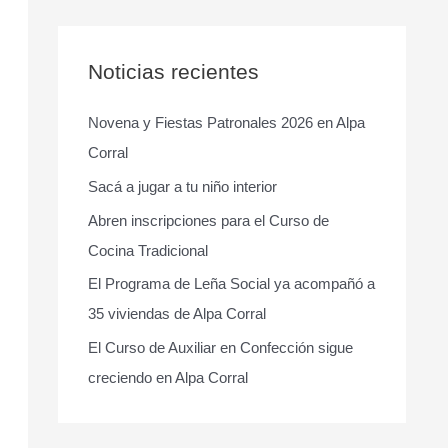
s
c
a
Noticias recientes
r
Novena y Fiestas Patronales 2026 en Alpa
p
Corral
o
r
Sacá a jugar a tu niño interior
:
Abren inscripciones para el Curso de
Cocina Tradicional
El Programa de Leña Social ya acompañó a
35 viviendas de Alpa Corral
El Curso de Auxiliar en Confección sigue
creciendo en Alpa Corral