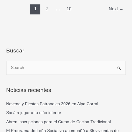
1
2
…
10
Next
→
Buscar
B
u
s
Noticias recientes
c
a
Novena y Fiestas Patronales 2026 en Alpa Corral
r
Sacá a jugar a tu niño interior
p
Abren inscripciones para el Curso de Cocina Tradicional
o
El Programa de Leña Social ya acompañó a 35 viviendas de