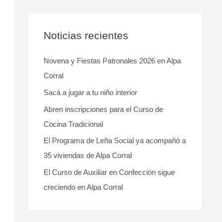
s
c
a
Noticias recientes
r
Novena y Fiestas Patronales 2026 en Alpa
p
Corral
o
r
Sacá a jugar a tu niño interior
:
Abren inscripciones para el Curso de
Cocina Tradicional
El Programa de Leña Social ya acompañó a
35 viviendas de Alpa Corral
El Curso de Auxiliar en Confección sigue
creciendo en Alpa Corral