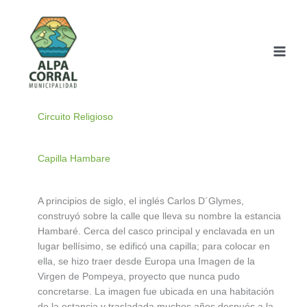
Ir
al
contenido
Circuito Religioso
Capilla Hambare
A principios de siglo, el inglés Carlos D´Glymes,
construyó sobre la calle que lleva su nombre la estancia
Hambaré. Cerca del casco principal y enclavada en un
lugar bellísimo, se edificó una capilla; para colocar en
ella, se hizo traer desde Europa una Imagen de la
Virgen de Pompeya, proyecto que nunca pudo
concretarse. La imagen fue ubicada en una habitación
de la estancia y trasladada muchos años después a la