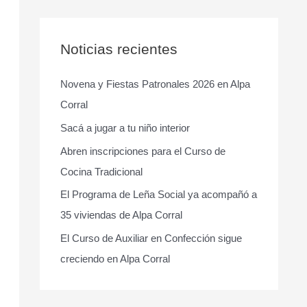
s
c
a
Noticias recientes
r
Novena y Fiestas Patronales 2026 en Alpa
p
Corral
o
r
Sacá a jugar a tu niño interior
:
Abren inscripciones para el Curso de
Cocina Tradicional
El Programa de Leña Social ya acompañó a
35 viviendas de Alpa Corral
El Curso de Auxiliar en Confección sigue
creciendo en Alpa Corral