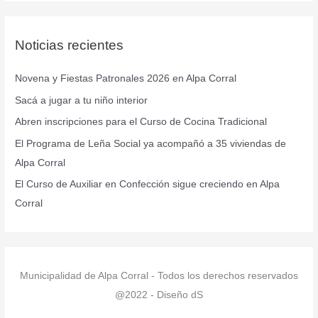
s
c
Noticias recientes
a
r
Novena y Fiestas Patronales 2026 en Alpa Corral
p
Sacá a jugar a tu niño interior
o
r
Abren inscripciones para el Curso de Cocina Tradicional
:
El Programa de Leña Social ya acompañó a 35 viviendas de
Alpa Corral
El Curso de Auxiliar en Confección sigue creciendo en Alpa
Corral
Municipalidad de Alpa Corral - Todos los derechos reservados
@2022 - Diseño dS