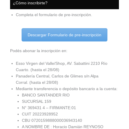
¿Cómo inscribirte?
Completa el formulario de pre-inscripción.
Descargar Formulario de pre-inscripción
Podés abonar la inscripción en:
Esso Virgen del Valle/Shop, AV. Sabattini 2210 Río
Cuarto. (hasta el 28/08)
Panadería Central, Carlos de Glimes s/n Alpa
Corral. (hasta el 28/08)
Mediante transferencia o depósito bancario a la cuenta:
BANCO SANTANDER RIO
SUCURSAL 159
N° 369431 4 – FIRMANTE:01
CUIT 20223928952
CBU 0720159888000036943140
A NOMBRE DE : Horacio Damián REYNOSO