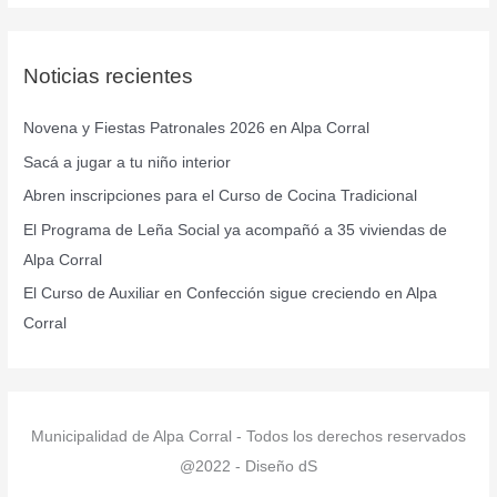
s
c
Noticias recientes
a
r
Novena y Fiestas Patronales 2026 en Alpa Corral
p
Sacá a jugar a tu niño interior
o
r
Abren inscripciones para el Curso de Cocina Tradicional
:
El Programa de Leña Social ya acompañó a 35 viviendas de
Alpa Corral
El Curso de Auxiliar en Confección sigue creciendo en Alpa
Corral
Municipalidad de Alpa Corral - Todos los derechos reservados
@2022 - Diseño dS