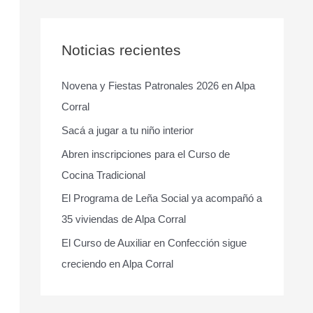
s
c
a
Noticias recientes
r
Novena y Fiestas Patronales 2026 en Alpa
p
Corral
o
r
Sacá a jugar a tu niño interior
:
Abren inscripciones para el Curso de
Cocina Tradicional
El Programa de Leña Social ya acompañó a
35 viviendas de Alpa Corral
El Curso de Auxiliar en Confección sigue
creciendo en Alpa Corral