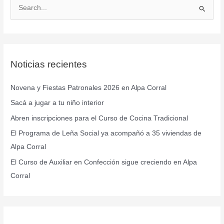
B
u
s
c
Noticias recientes
a
r
Novena y Fiestas Patronales 2026 en Alpa Corral
p
Sacá a jugar a tu niño interior
o
r
Abren inscripciones para el Curso de Cocina Tradicional
:
El Programa de Leña Social ya acompañó a 35 viviendas de
Alpa Corral
El Curso de Auxiliar en Confección sigue creciendo en Alpa
Corral