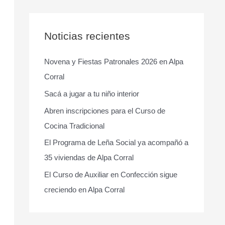
s
c
a
Noticias recientes
r
Novena y Fiestas Patronales 2026 en Alpa
p
Corral
o
r
Sacá a jugar a tu niño interior
:
Abren inscripciones para el Curso de
Cocina Tradicional
El Programa de Leña Social ya acompañó a
35 viviendas de Alpa Corral
El Curso de Auxiliar en Confección sigue
creciendo en Alpa Corral