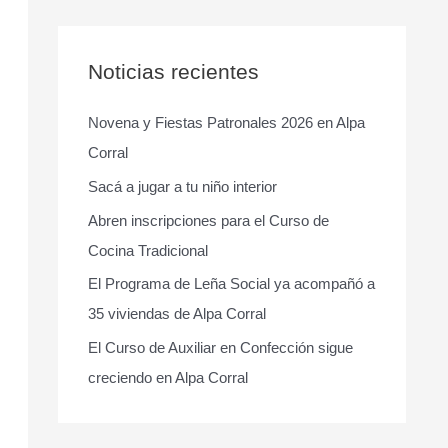
s
c
a
Noticias recientes
r
Novena y Fiestas Patronales 2026 en Alpa
p
Corral
o
r
Sacá a jugar a tu niño interior
:
Abren inscripciones para el Curso de
Cocina Tradicional
El Programa de Leña Social ya acompañó a
35 viviendas de Alpa Corral
El Curso de Auxiliar en Confección sigue
creciendo en Alpa Corral