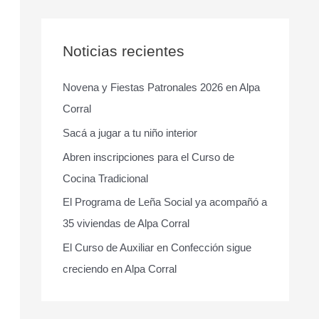
s
c
a
Noticias recientes
r
Novena y Fiestas Patronales 2026 en Alpa
p
Corral
o
r
Sacá a jugar a tu niño interior
:
Abren inscripciones para el Curso de
Cocina Tradicional
El Programa de Leña Social ya acompañó a
35 viviendas de Alpa Corral
El Curso de Auxiliar en Confección sigue
creciendo en Alpa Corral