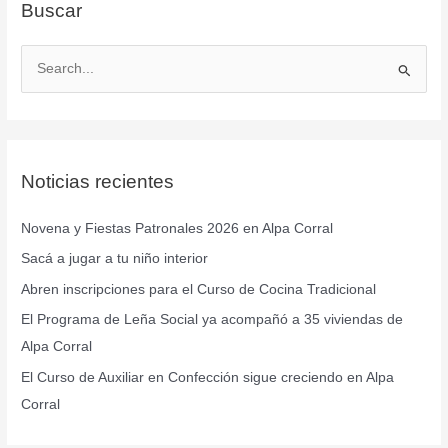
Buscar
B
u
s
c
Noticias recientes
a
r
Novena y Fiestas Patronales 2026 en Alpa Corral
p
Sacá a jugar a tu niño interior
o
r
Abren inscripciones para el Curso de Cocina Tradicional
:
El Programa de Leña Social ya acompañó a 35 viviendas de
Alpa Corral
El Curso de Auxiliar en Confección sigue creciendo en Alpa
Corral