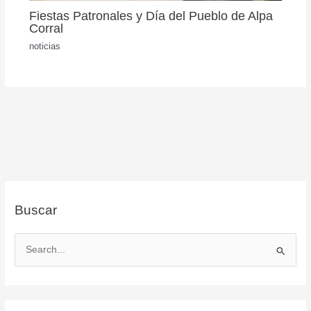
Fiestas Patronales y Día del Pueblo de Alpa
Corral
noticias
Buscar
B
u
s
c