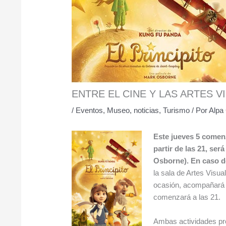
ENTRE EL CINE Y LAS ARTES V
/
Eventos
,
Museo
,
noticias
,
Turismo
/ Por
Alpa 
Este jueves 5 comenz
partir de las 21, ser
Osborne). En caso de
la sala de Artes Visua
ocasión, acompañará el
comenzará a las 21.
Ambas actividades pro