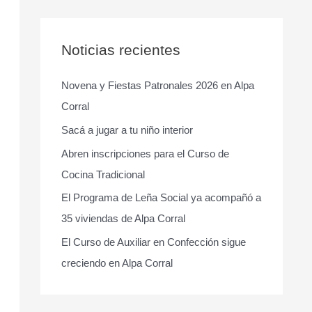
s
c
a
Noticias recientes
r
Novena y Fiestas Patronales 2026 en Alpa
p
Corral
o
r
Sacá a jugar a tu niño interior
:
Abren inscripciones para el Curso de
Cocina Tradicional
El Programa de Leña Social ya acompañó a
35 viviendas de Alpa Corral
El Curso de Auxiliar en Confección sigue
creciendo en Alpa Corral