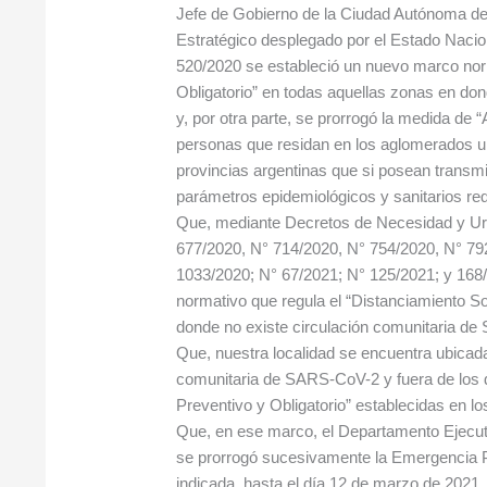
Jefe de Gobierno de la Ciudad Autónoma de 
Estratégico desplegado por el Estado Naci
520/2020 se estableció un nuevo marco norm
Obligatorio” en todas aquellas zonas en do
y, por otra parte, se prorrogó la medida de “
personas que residan en los aglomerados u
provincias argentinas que si posean transm
parámetros epidemiológicos y sanitarios re
Que, mediante Decretos de Necesidad y Ur
677/2020, N° 714/2020, N° 754/2020, N° 79
1033/2020; N° 67/2021; N° 125/2021; y 168/
normativo que regula el “Distanciamiento So
donde no existe circulación comunitaria de
Que, nuestra localidad se encuentra ubicada
comunitaria de SARS-CoV-2 y fuera de los d
Preventivo y Obligatorio” establecidas en 
Que, en ese marco, el Departamento Ejecuti
se prorrogó sucesivamente la Emergencia Pre
indicada, hasta el día 12 de marzo de 2021.