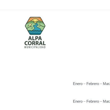
Ir
al
contenido
Enero
–
Febrero
–
Mar
Enero
–
Febrero
–
Mar