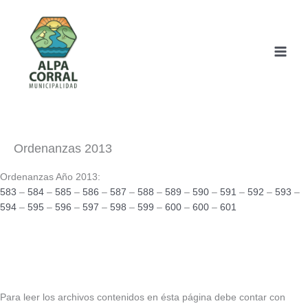
Ir
al
contenido
Ordenanzas 2013
Ordenanzas Año 2013:
583
–
584
–
585
–
586
–
587
–
588
–
589
–
590
–
591
–
592
–
593
–
594
–
595
–
596
–
597
–
598
–
599
–
600
–
600
–
601
Para leer los archivos contenidos en ésta página debe contar con