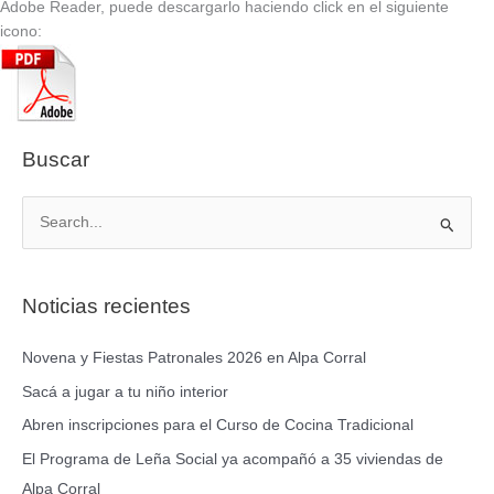
Adobe Reader, puede descargarlo haciendo click en el siguiente
icono:
Buscar
B
u
s
Noticias recientes
c
a
Novena y Fiestas Patronales 2026 en Alpa Corral
r
Sacá a jugar a tu niño interior
p
Abren inscripciones para el Curso de Cocina Tradicional
o
El Programa de Leña Social ya acompañó a 35 viviendas de
r
Alpa Corral