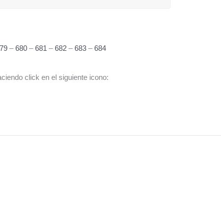
679
–
680
–
681
–
682
–
683
–
684
iendo click en el siguiente icono: