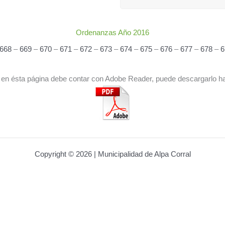
Ordenanzas Año 2016
668
–
669
–
670
–
671
–
672
–
673
–
674
–
675
–
676
–
677
–
678
–
 en ésta página debe contar con Adobe Reader, puede descargarlo hac
Copyright © 2026 | Municipalidad de Alpa Corral