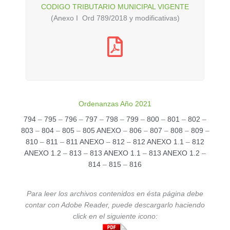
CODIGO TRIBUTARIO MUNICIPAL VIGENTE
(Anexo I Ord 789/2018 y modificativas)
Ordenanzas Año 2021
794
–
795
–
796
–
797
–
798
–
799
–
800
–
801
–
802
–
803
–
804
–
805
–
805 ANEXO
–
806
–
807
–
808
–
809
–
810
–
811
–
811 ANEXO
–
812
–
812 ANEXO 1.1
–
812
ANEXO 1.2
–
813
–
813 ANEXO 1.1
–
813 ANEXO 1.2
–
814
–
815
–
816
Para leer los archivos contenidos en ésta página debe
contar con Adobe Reader, puede descargarlo haciendo
click en el siguiente icono: