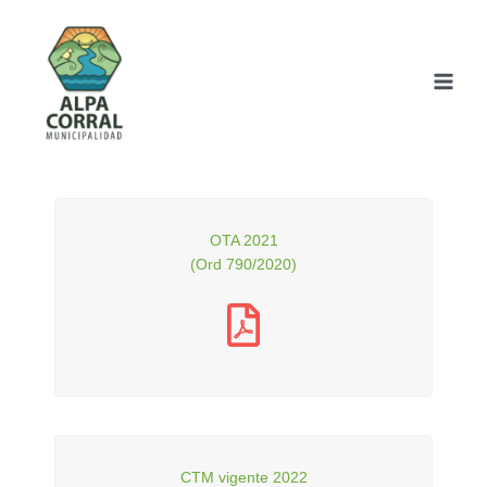
Ir
al
contenido
OTA 2021
(Ord 790/2020)
CTM vigente 2022