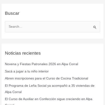
Buscar
B
u
s
c
Noticias recientes
a
r
Novena y Fiestas Patronales 2026 en Alpa Corral
p
Sacá a jugar a tu niño interior
o
r
Abren inscripciones para el Curso de Cocina Tradicional
:
El Programa de Leña Social ya acompañó a 35 viviendas de
Alpa Corral
El Curso de Auxiliar en Confección sigue creciendo en Alpa