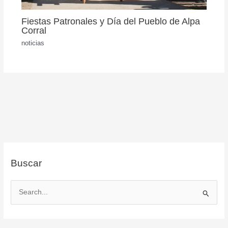
Fiestas Patronales y Día del Pueblo de Alpa
Corral
noticias
Buscar
B
u
s