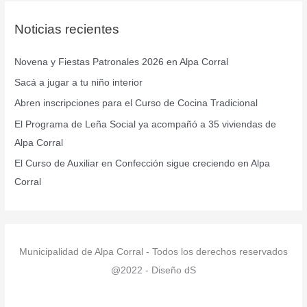
c
Noticias recientes
a
r
Novena y Fiestas Patronales 2026 en Alpa Corral
p
Sacá a jugar a tu niño interior
o
r
Abren inscripciones para el Curso de Cocina Tradicional
:
El Programa de Leña Social ya acompañó a 35 viviendas de
Alpa Corral
El Curso de Auxiliar en Confección sigue creciendo en Alpa
Corral
Municipalidad de Alpa Corral - Todos los derechos reservados
@2022 - Diseño dS