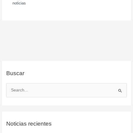
noticias
Buscar
B
u
s
c
Noticias recientes
a
r