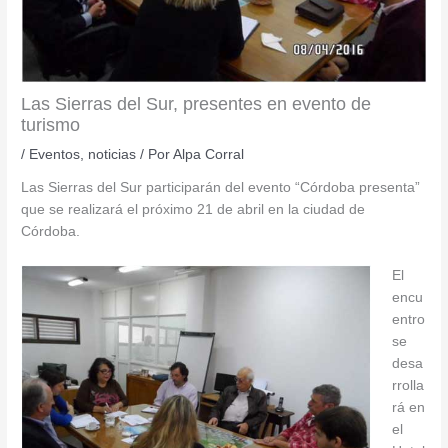
Las Sierras del Sur, presentes en evento de
turismo
/
Eventos
,
noticias
/ Por
Alpa Corral
Las Sierras del Sur participarán del evento “Córdoba presenta”
que se realizará el próximo 21 de abril en la ciudad de
Córdoba.
El
encu
entro
se
desa
rrolla
rá en
el