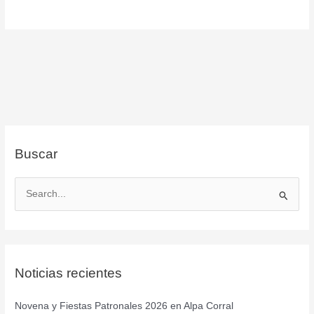
Buscar
B
u
s
c
Noticias recientes
a
r
Novena y Fiestas Patronales 2026 en Alpa Corral
p