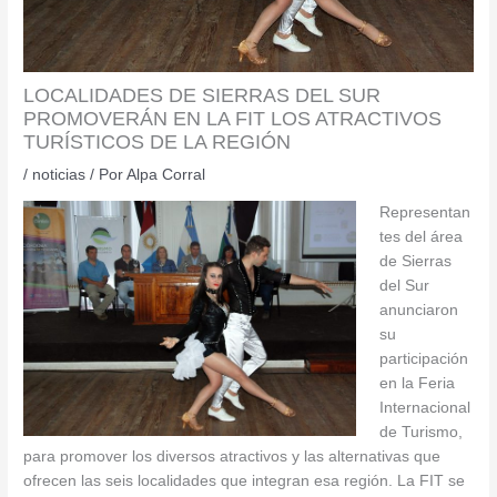
LOCALIDADES DE SIERRAS DEL SUR
PROMOVERÁN EN LA FIT LOS ATRACTIVOS
TURÍSTICOS DE LA REGIÓN
/
noticias
/ Por
Alpa Corral
Representan
tes del área
de Sierras
del Sur
anunciaron
su
participación
en la Feria
Internacional
de Turismo,
para promover los diversos atractivos y las alternativas que
ofrecen las seis localidades que integran esa región. La FIT se