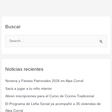
Buscar
B
u
s
c
Noticias recientes
a
r
Novena y Fiestas Patronales 2026 en Alpa Corral
p
Sacá a jugar a tu niño interior
o
r
Abren inscripciones para el Curso de Cocina Tradicional
:
El Programa de Leña Social ya acompañó a 35 viviendas de
Alpa Corral