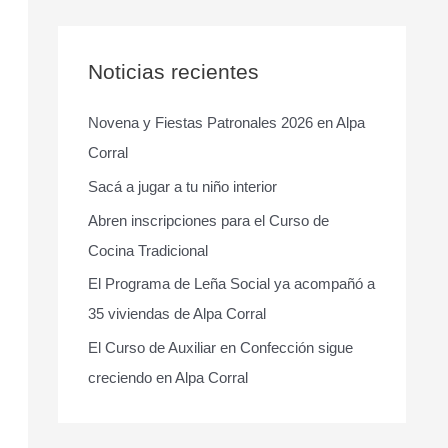
s
c
a
Noticias recientes
r
Novena y Fiestas Patronales 2026 en Alpa
p
Corral
o
r
Sacá a jugar a tu niño interior
:
Abren inscripciones para el Curso de
Cocina Tradicional
El Programa de Leña Social ya acompañó a
35 viviendas de Alpa Corral
El Curso de Auxiliar en Confección sigue
creciendo en Alpa Corral