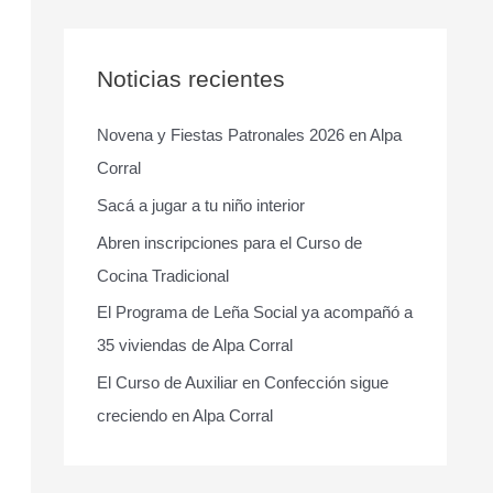
s
c
a
Noticias recientes
r
Novena y Fiestas Patronales 2026 en Alpa
p
Corral
o
r
Sacá a jugar a tu niño interior
:
Abren inscripciones para el Curso de
Cocina Tradicional
El Programa de Leña Social ya acompañó a
35 viviendas de Alpa Corral
El Curso de Auxiliar en Confección sigue
creciendo en Alpa Corral