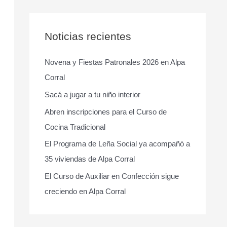
s
c
a
Noticias recientes
r
Novena y Fiestas Patronales 2026 en Alpa
p
Corral
o
r
Sacá a jugar a tu niño interior
:
Abren inscripciones para el Curso de
Cocina Tradicional
El Programa de Leña Social ya acompañó a
35 viviendas de Alpa Corral
El Curso de Auxiliar en Confección sigue
creciendo en Alpa Corral